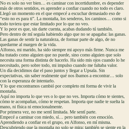
No es solo no ver bien… es caminar con incertidumbre, es depender
más de otros sentidos, es aprender a confiar cuando no todo es claro.
Llegó un momento en el que empecé a escuchar demasiado eso de
“esto no es para ti”. La montaña, los senderos, los caminos… como si
todo tuviera que estar limitado por lo que no veo.
Y lo peor es que, sin darte cuenta, acabas dudando tú también.
Pero dentro de mí seguía habiendo algo que no se apagaba: las ganas.
Las ganas de sentir la naturaleza, de formar parte de algo, de no
quedarme al margen de la vida.
Alfonso, mi marido, ha sido siempre mi apoyo más firme. Nunca me
ha tratado como alguien que no puede, sino como alguien que solo
necesita una forma distinta de hacerlo. Ha sido mis ojos cuando lo he
necesitado, pero sobre todo, mi impulso cuando me faltaba valor.
Un día decidimos dar el paso juntos y llegar a Upsala. Sin
expectativas, sin saber realmente qué nos íbamos a encontrar… solo
con la esperanza de intentarlo.
Y lo que encontramos cambió por completo mi forma de vivir la
montaña.
Aquí no importa lo que ves o lo que no ves. Importa cómo te sientes,
cómo te acompañan, cómo te respetan. Importa que nadie te suelta la
mano, ni física ni emocionalmente.
Por primera vez, no me sentí limitada. Me sentí parte.
Empecé a caminar con miedo, sí… pero también con emoción.
Aprendiendo a confiar en el grupo, en Alfonso, en mí misma.
Descubriendo que la montaña no solo se mira: también se siente en la