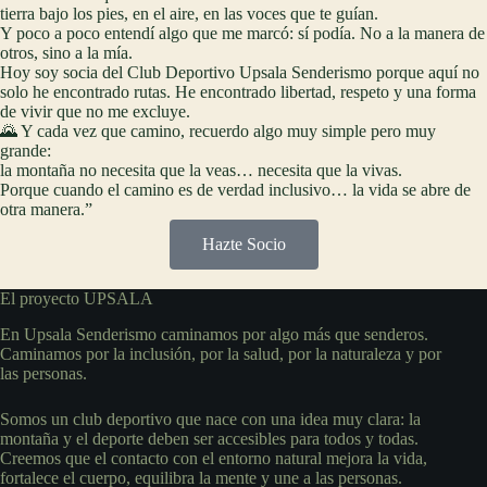
tierra bajo los pies, en el aire, en las voces que te guían.
Y poco a poco entendí algo que me marcó: sí podía. No a la manera de
otros, sino a la mía.
Hoy soy socia del Club Deportivo Upsala Senderismo porque aquí no
solo he encontrado rutas. He encontrado libertad, respeto y una forma
de vivir que no me excluye.
🌄 Y cada vez que camino, recuerdo algo muy simple pero muy
grande:
la montaña no necesita que la veas… necesita que la vivas.
Porque cuando el camino es de verdad inclusivo… la vida se abre de
otra manera.”
Hazte Socio
El proyecto UPSALA
En Upsala Senderismo caminamos por algo más que senderos.
Caminamos por la inclusión, por la salud, por la naturaleza y por
las personas.
Somos un club deportivo que nace con una idea muy clara: la
montaña y el deporte deben ser accesibles para todos y todas.
Creemos que el contacto con el entorno natural mejora la vida,
fortalece el cuerpo, equilibra la mente y une a las personas.