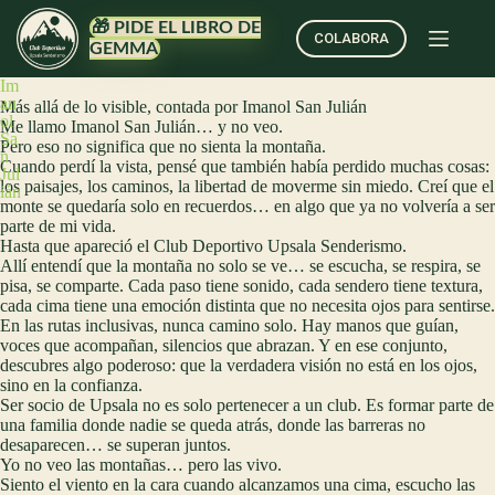
🎁 PIDE EL LIBRO DE
COLABORA
GEMMA
Im
an
Más allá de lo visible, contada por Imanol San Julián
ol
Me llamo Imanol San Julián… y no veo.
Sa
Pero eso no significa que no sienta la montaña.
n
Cuando perdí la vista, pensé que también había perdido muchas cosas:
Jul
los paisajes, los caminos, la libertad de moverme sin miedo. Creí que el
ián
monte se quedaría solo en recuerdos… en algo que ya no volvería a ser
parte de mi vida.
Hasta que apareció el Club Deportivo Upsala Senderismo.
Allí entendí que la montaña no solo se ve… se escucha, se respira, se
pisa, se comparte. Cada paso tiene sonido, cada sendero tiene textura,
cada cima tiene una emoción distinta que no necesita ojos para sentirse.
En las rutas inclusivas, nunca camino solo. Hay manos que guían,
voces que acompañan, silencios que abrazan. Y en ese conjunto,
descubres algo poderoso: que la verdadera visión no está en los ojos,
sino en la confianza.
Ser socio de Upsala no es solo pertenecer a un club. Es formar parte de
una familia donde nadie se queda atrás, donde las barreras no
desaparecen… se superan juntos.
Yo no veo las montañas… pero las vivo.
Siento el viento en la cara cuando alcanzamos una cima, escucho las